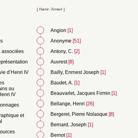
Ouvrir
|
Fermer
Angion
[1]
és
Anonyme
[51]
 associées
Antony, C.
[2]
eprésentation
Auvrest
[8]
vie d’Henri IV
Bailly, Enrnest Joseph
[1]
es
Baudet, A.
[1]
ins ou
Beauvarlet, Jacques Firmin
[1]
enri IV
Bellange, Henri
[26]
sonnages
Bergeret, Pierre Nolasque
[8]
raphique et
l
Bernard, Joseph
[1]
sources
Bernot
[1]