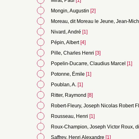
Mirat, Paul
[1]
Mongin, Augustin
[2]
Moreau, dit Moreau le Jeune, Jean-Mich
Nivard, André
[1]
Pépin, Albert
[4]
Pille, Charles Henri
[3]
Popelin-Ducarre, Claudius Marcel
[1]
Potonne, Émile
[1]
Poublan, A.
[1]
Ritter, Raymond
[8]
Robert-Fleury, Joseph Nicolas Robert Fle
Rousseau, Henri
[1]
Roux-Champion, Joseph Victor Roux, di
Saffrey, Henri Alexandre
[1]