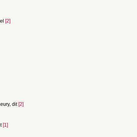
el
[2]
ury, dit
[2]
t
[1]