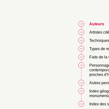
Auteurs
Artistes cit
Techniques
Types de r
Faits de la 
Personnag
contempora
proches d’H
Autres per
Index géog
monumenta
Index des 