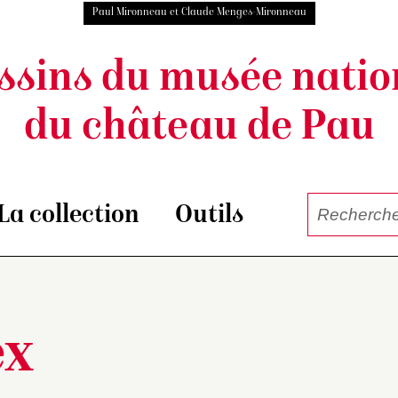
Paul Mironneau et Claude Menges-Mironneau
ssins du musée natio
du château de Pau
La collection
Outils
ex