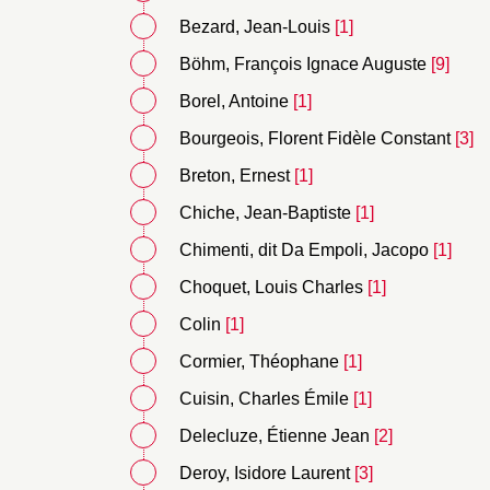
Bezard, Jean-Louis
[1]
Böhm, François Ignace Auguste
[9]
Borel, Antoine
[1]
Bourgeois, Florent Fidèle Constant
[3]
Breton, Ernest
[1]
Chiche, Jean-Baptiste
[1]
Chimenti, dit Da Empoli, Jacopo
[1]
Choquet, Louis Charles
[1]
Colin
[1]
Cormier, Théophane
[1]
Cuisin, Charles Émile
[1]
Delecluze, Étienne Jean
[2]
Deroy, Isidore Laurent
[3]