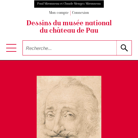
Paul Mironneau et Claude Menges-Mironneau
Mon compte
Connexion
Dessins du musée national
du château de Pau